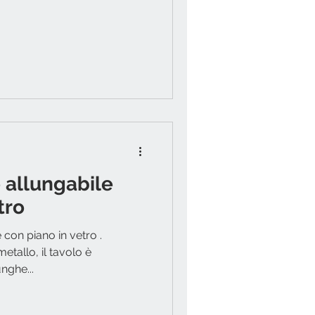
lo allungabile
tro
e con piano in vetro .
metallo, il tavolo è
nghe...