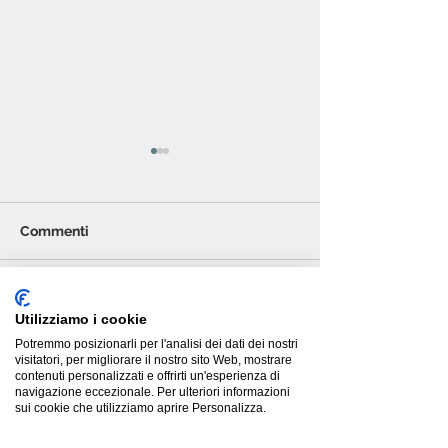
Commenti
In - Side di Magis:
Tavolo Cartesio
Scrivi un commento...
Utilizziamo i cookie
poltrona outdoor
allungabile: de
Potremmo posizionarli per l'analisi dei dati dei nostri
sostenibile e unica
funzionalità su
visitatori, per migliorare il nostro sito Web, mostrare
contenuti personalizzati e offrirti un'esperienza di
navigazione eccezionale. Per ulteriori informazioni
sui cookie che utilizziamo aprire Personalizza.