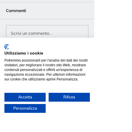
Commenti
Scotty, relax s
Carter, divano letto
Scrivi un commento...
dalle forme sinuose
Utilizziamo i cookie
Potremmo posizionarli per l'analisi dei dati dei nostri
visitatori, per migliorare il nostro sito Web, mostrare
contenuti personalizzati e offrirti un'esperienza di
navigazione eccezionale. Per ulteriori informazioni
sui cookie che utilizziamo aprire Personalizza.
Accetta
Rifiuta
Personalizza
INFORMAZIONI GENERALI
Termini e condizioni
Spedizione e Consegne