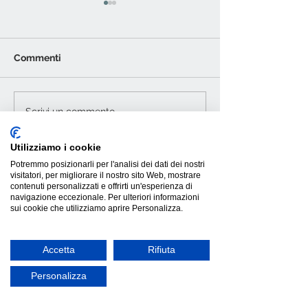
Commenti
In - Side di Magis:
Tavolo Cartesio
Scrivi un commento...
poltrona outdoor
allungabile: de
sostenibile e unica
funzionalità su
Utilizziamo i cookie
Potremmo posizionarli per l'analisi dei dati dei nostri
visitatori, per migliorare il nostro sito Web, mostrare
contenuti personalizzati e offrirti un'esperienza di
navigazione eccezionale. Per ulteriori informazioni
sui cookie che utilizziamo aprire Personalizza.
Accetta
Rifiuta
Personalizza
INFORMAZIONI GENERALI
Termini e condizioni