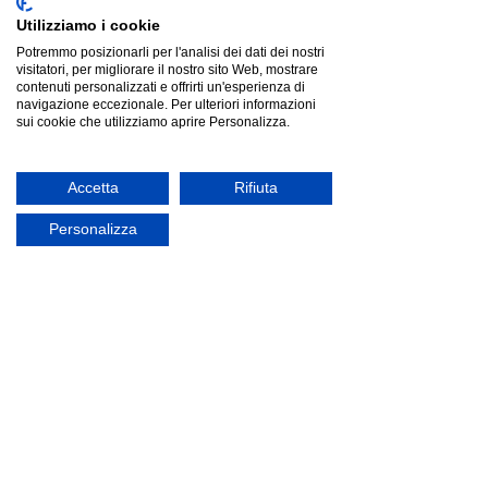
Utilizziamo i cookie
Potremmo posizionarli per l'analisi dei dati dei nostri
visitatori, per migliorare il nostro sito Web, mostrare
In - Side di Magis:
Tavolo Cartesio
Scrivi un commento...
contenuti personalizzati e offrirti un'esperienza di
poltrona outdoor
allungabile: de
navigazione eccezionale. Per ulteriori informazioni
sui cookie che utilizziamo aprire Personalizza.
sostenibile e unica
funzionalità su
Accetta
Rifiuta
Personalizza
INFORMAZIONI GENERALI
Termini e condizioni
Spedizione e Consegne
Pagamento
Informazioni sulla privacy