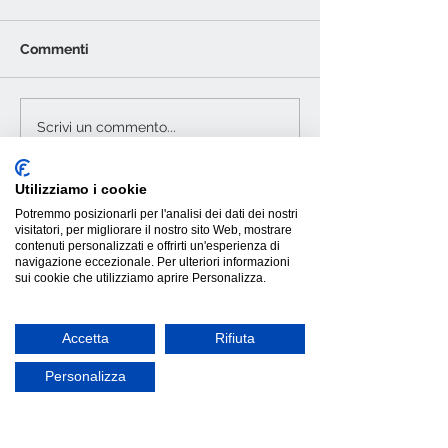
Commenti
In - Side di Magis:
Tavolo Cartesio
Scrivi un commento...
poltrona outdoor
allungabile: de
sostenibile e unica
funzionalità su
Utilizziamo i cookie
Potremmo posizionarli per l'analisi dei dati dei nostri
visitatori, per migliorare il nostro sito Web, mostrare
contenuti personalizzati e offrirti un'esperienza di
navigazione eccezionale. Per ulteriori informazioni
sui cookie che utilizziamo aprire Personalizza.
Accetta
Rifiuta
Personalizza
INFORMAZIONI GENERALI
Termini e condizioni
Spedizione e Consegne