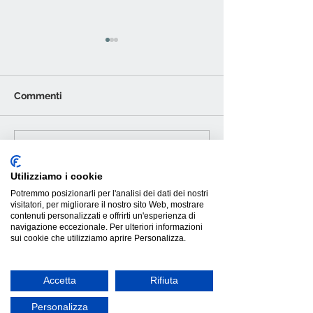
Commenti
Scotty, relax s
Carter, divano letto
Scrivi un commento...
dalle forme sinuose
Utilizziamo i cookie
Potremmo posizionarli per l'analisi dei dati dei nostri
visitatori, per migliorare il nostro sito Web, mostrare
contenuti personalizzati e offrirti un'esperienza di
navigazione eccezionale. Per ulteriori informazioni
sui cookie che utilizziamo aprire Personalizza.
Accetta
Rifiuta
Personalizza