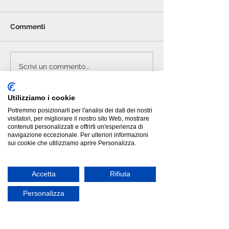
Commenti
Mogg AND: settimino
Elephante, tav
Scrivi un commento...
laccato goffrato e lucido
monumentale e
per interni
Utilizziamo i cookie
Potremmo posizionarli per l'analisi dei dati dei nostri
visitatori, per migliorare il nostro sito Web, mostrare
contenuti personalizzati e offrirti un'esperienza di
navigazione eccezionale. Per ulteriori informazioni
sui cookie che utilizziamo aprire Personalizza.
Accetta
Rifiuta
Personalizza
INFORMAZIONI GENERALI
Termini e condizioni
Spedizione e Consegne