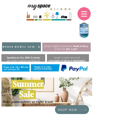
Scopri migliaia di prodotti
Made in Italy
BONUS MOBILI 2025
Sconti dal
30%
al
50%
Spedizione ALL RISK Gratuita
Scopri i nostri servizi di
per ordini a partire da €149,00
consegna al piano e montaggio
Summer
Sale
Scopri promo esclusive sui miglior brand!
SHOP NOW
Siamo spiacenti, il prodotto richiesto non è disponibile