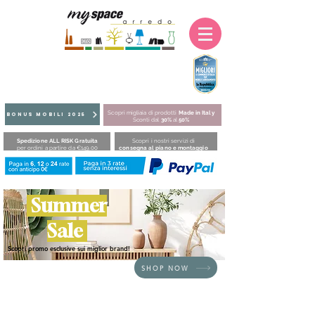
Scopri migliaia di prodotti
Made in Italy
BONUS MOBILI 2025
Sconti dal
30%
al
50%
Spedizione ALL RISK Gratuita
Scopri i nostri servizi di
per ordini a partire da €149,00
consegna al piano e montaggio
Summer
Sale
Scopri promo esclusive sui miglior brand!
SHOP NOW
HOME
/
SEDUTE