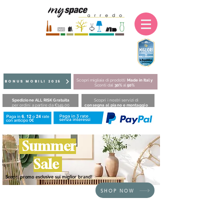
Scopri migliaia di prodotti
Made in Italy
BONUS MOBILI 2025
Sconti dal
30%
al
50%
Spedizione ALL RISK Gratuita
Scopri i nostri servizi di
per ordini a partire da €149,00
consegna al piano e montaggio
Summer
Sale
Scopri promo esclusive sui miglior brand!
SHOP NOW
HOME
/
ZONA GIORNO