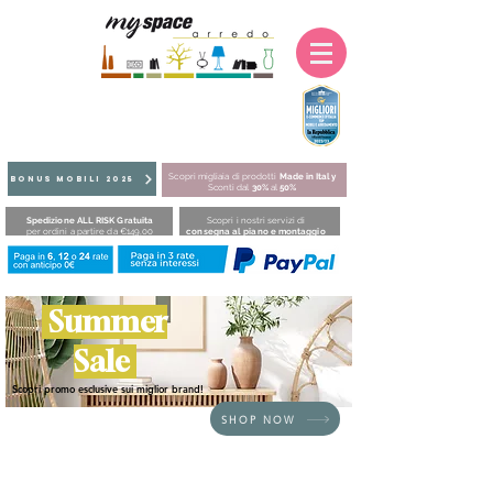
Scopri migliaia di prodotti
Made in Italy
BONUS MOBILI 2025
Sconti dal
30%
al
50%
Spedizione ALL RISK Gratuita
Scopri i nostri servizi di
per ordini a partire da €149,00
consegna al piano e montaggio
Summer
Sale
Scopri promo esclusive sui miglior brand!
SHOP NOW
HOME
/
BRAND
/
Alf Dafrè