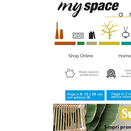
Shop Online
Home
Qual
Miglior rapporto
100
qualità/prezzo
Made in
S
Scopri prom