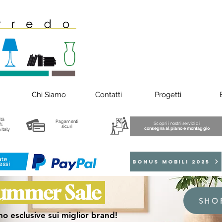
Chi Siamo
Contatti
Progetti
ità
Pagamenti
Scopri i nostri servizi di
%
sicuri
consegna al piano e montaggio
 Italy
BONUS MOBILI 2025
ummer Sale
SHO
o esclusive sui miglior brand!