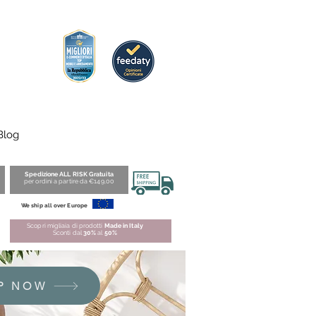
Blog
Spedizione ALL RISK Gratuita
per ordini a partire da €149,00
We ship all over Europe
Scopri migliaia di prodotti
Made in Italy
Sconti dal
30%
al
50%
P NOW