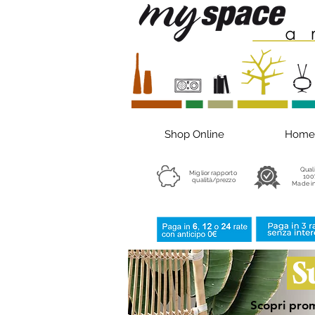
Shop Online
Home
Qual
Miglior rapporto
100
qualità/prezzo
Made in
S
Scopri prom