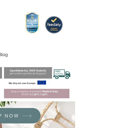
Blog
Spedizione ALL RISK Gratuita
per ordini a partire da €149,00
We ship all over Europe
Scopri migliaia di prodotti
Made in Italy
Sconti dal
30%
al
50%
P NOW