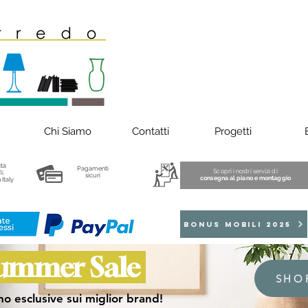
Chi Siamo
Contatti
Progetti
ità
Pagamenti
Scopri i nostri servizi di
%
sicuri
consegna al piano e montaggio
 Italy
BONUS MOBILI 2025
ummer Sale
SHO
o esclusive sui miglior brand!