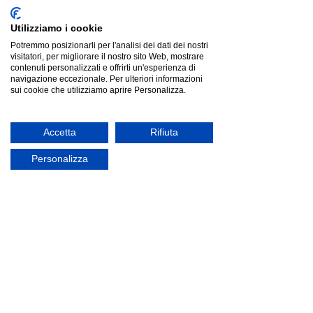
Utilizziamo i cookie
Potremmo posizionarli per l'analisi dei dati dei nostri
visitatori, per migliorare il nostro sito Web, mostrare
contenuti personalizzati e offrirti un'esperienza di
navigazione eccezionale. Per ulteriori informazioni
sui cookie che utilizziamo aprire Personalizza.
Accetta
Rifiuta
Personalizza
Modularredo LETTERA Rovere Imperiale | mensola
Modularredo LETTERA Rovere Imperiale | mensola
Listino
€44.00
Risparmia
€12.03
€31.97
Prezzo più basso degli ultimi 30 giorni: €44.00
offerta