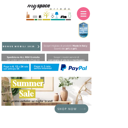
Scopri migliaia di prodotti
Made in Italy
BONUS MOBILI 2025
Sconti dal
30%
al
50%
Spedizione ALL RISK Gratuita
Scopri i nostri servizi di
per ordini a partire da €149,00
consegna al piano e montaggio
Summer
Sale
Scopri promo esclusive sui miglior brand!
SHOP NOW
HOME
/
ZONA GIORNO