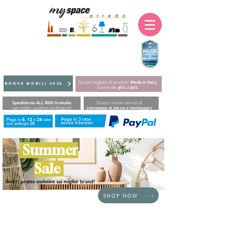
Scopri migliaia di prodotti
Made in Italy
BONUS MOBILI 2025
Sconti dal
30%
al
50%
Spedizione ALL RISK Gratuita
Scopri i nostri servizi di
per ordini a partire da €149,00
consegna al piano e montaggio
Summer
Sale
Scopri promo esclusive sui miglior brand!
SHOP NOW
HOME
/
TAVOLI