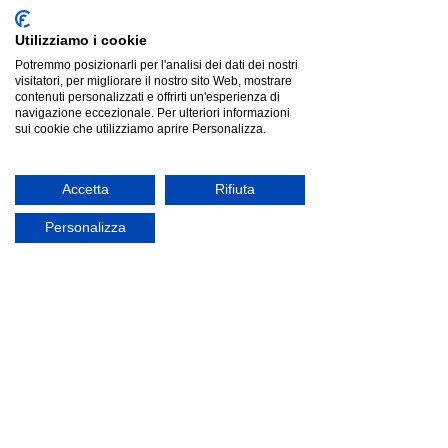
Utilizziamo i cookie
Potremmo posizionarli per l'analisi dei dati dei nostri
visitatori, per migliorare il nostro sito Web, mostrare
contenuti personalizzati e offrirti un'esperienza di
navigazione eccezionale. Per ulteriori informazioni
sui cookie che utilizziamo aprire Personalizza.
Bontempi MIRAGE 160 Rettangolare |tavolo fisso|
Bontempi MIRAGE 160 Rettangolare |tavolo fisso|
Listino
€2 529.00
Risparmia
€637.31
Accetta
Rifiuta
€1 891.69
Cerca prodotti
Personalizza
Il mio profilo
Verifica ordini
Preferiti
Carrello
Mostra prezzi in:
EUR