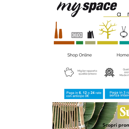
Shop Online
Home
Qual
Miglior rapporto
100
qualità/prezzo
Made in
S
Scopri prom