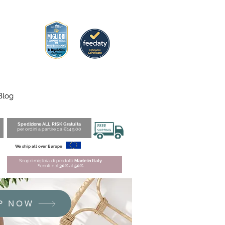
Blog
Spedizione ALL RISK Gratuita
per ordini a partire da €149,00
We ship all over Europe
Scopri migliaia di prodotti
Made in Italy
Sconti dal
30%
al
50%
P NOW