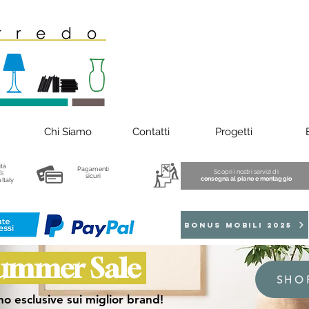
Chi Siamo
Contatti
Progetti
ità
Pagamenti
Scopri i nostri servizi di
%
sicuri
consegna al piano e montaggio
 Italy
BONUS MOBILI 2025
ummer Sale
SHO
o esclusive sui miglior brand!