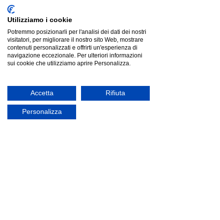
Utilizziamo i cookie
Potremmo posizionarli per l'analisi dei dati dei nostri
visitatori, per migliorare il nostro sito Web, mostrare
contenuti personalizzati e offrirti un'esperienza di
navigazione eccezionale. Per ulteriori informazioni
sui cookie che utilizziamo aprire Personalizza.
Accetta
Rifiuta
Sgabello
TUKA
con 4 gambe in legno.
Scocca imbottita e tappezzata fissa con schienale
avvolgente e sedile arrotondato.
Personalizza
MODELLO