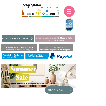
Scopri migliaia di prodotti
Made in Italy
BONUS MOBILI 2025
Sconti dal
30%
al
50%
Spedizione ALL RISK Gratuita
Scopri i nostri servizi di
per ordini a partire da €149,00
consegna al piano e montaggio
Summer
Sale
Scopri promo esclusive sui miglior brand!
SHOP NOW
HOME
/
SEDUTE