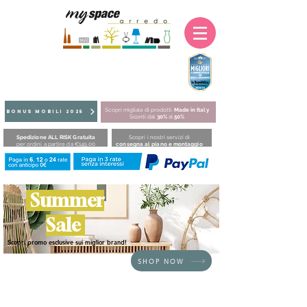
Scopri migliaia di prodotti
Made in Italy
BONUS MOBILI 2025
Sconti dal
30%
al
50%
Spedizione ALL RISK Gratuita
Scopri i nostri servizi di
per ordini a partire da €149,00
consegna al piano e montaggio
Summer
Sale
Scopri promo esclusive sui miglior brand!
SHOP NOW
HOME
/
BRAND
/
Itamoby