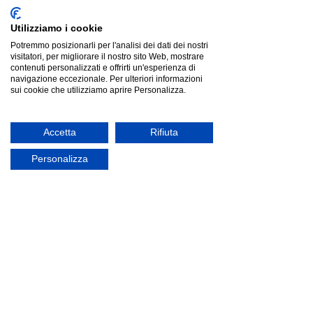
Utilizziamo i cookie
Potremmo posizionarli per l'analisi dei dati dei nostri
visitatori, per migliorare il nostro sito Web, mostrare
contenuti personalizzati e offrirti un'esperienza di
navigazione eccezionale. Per ulteriori informazioni
sui cookie che utilizziamo aprire Personalizza.
Consolle allungabile 90x40/300 cm Saki quercia natura
gambe bianche
Consolle allungabile 90x40/300 cm Saki quercia natura
gambe bianche
Listino
€881.97
Accetta
Rifiuta
Risparmia
€309.02
€572.95
Prezzo più basso degli ultimi 30 giorni: €881.97
Personalizza
offerta