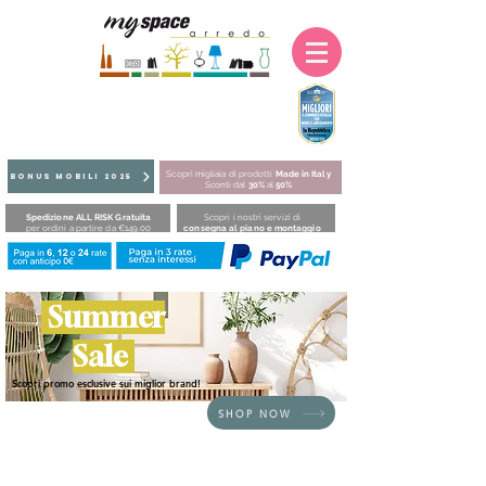
Scopri migliaia di prodotti
Made in Italy
BONUS MOBILI 2025
Sconti dal
30%
al
50%
Spedizione ALL RISK Gratuita
Scopri i nostri servizi di
per ordini a partire da €149,00
consegna al piano e montaggio
Summer
Sale
Scopri promo esclusive sui miglior brand!
SHOP NOW
HOME
/
DIVANI