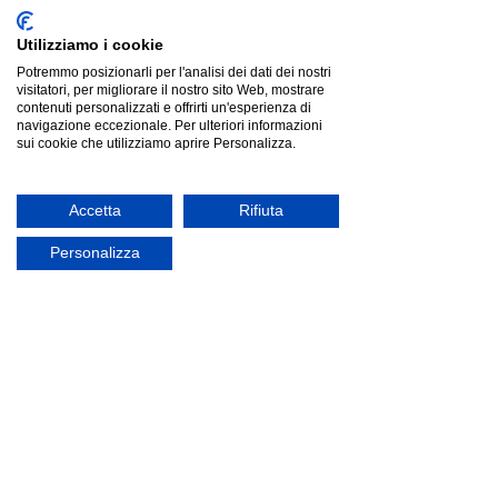
Utilizziamo i cookie
Ityhome MARRAK Grigio | divano 2 posti
Potremmo posizionarli per l'analisi dei dati dei nostri
Ityhome MARRAK Grigio | divano 2 posti
visitatori, per migliorare il nostro sito Web, mostrare
Listino
€1 398.00
Risparmia
€825.05
contenuti personalizzati e offrirti un'esperienza di
€572.95
navigazione eccezionale. Per ulteriori informazioni
Prezzo più basso degli ultimi 30 giorni: €1 398.00
sui cookie che utilizziamo aprire Personalizza.
offerta
Accetta
Rifiuta
Personalizza
Fatboy Sumo Corner Sofa Boucle Recycled Light Grey
Melange, Grigio
Fatboy Sumo Corner Sofa Boucle Recycled Light Grey
Melange, Grigio
Listino
€3 070.49
Risparmia
€614.10
€2 456.39