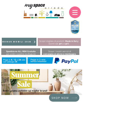
Scopri migliaia di prodotti
Made in Italy
BONUS MOBILI 2025
Sconti dal
30%
al
50%
Spedizione ALL RISK Gratuita
Scopri i nostri servizi di
per ordini a partire da €149,00
consegna al piano e montaggio
Summer
Sale
Scopri promo esclusive sui miglior brand!
SHOP NOW
HOME
/
SEDUTE