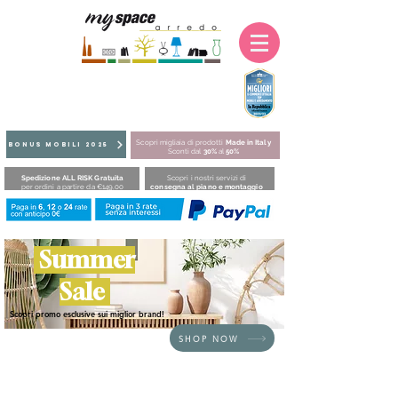
Scopri migliaia di prodotti
Made in Italy
BONUS MOBILI 2025
Sconti dal
30%
al
50%
Spedizione ALL RISK Gratuita
Scopri i nostri servizi di
per ordini a partire da €149,00
consegna al piano e montaggio
Summer
Sale
Scopri promo esclusive sui miglior brand!
SHOP NOW
Siamo spiacenti, il prodotto richiesto non è disponibile