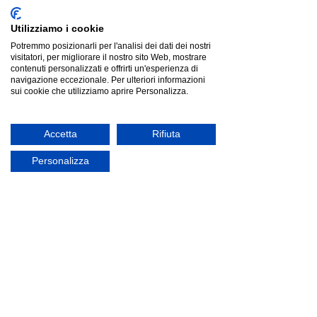
Utilizziamo i cookie
Potremmo posizionarli per l'analisi dei dati dei nostri
visitatori, per migliorare il nostro sito Web, mostrare
contenuti personalizzati e offrirti un'esperienza di
navigazione eccezionale. Per ulteriori informazioni
sui cookie che utilizziamo aprire Personalizza.
Accetta
Rifiuta
Personalizza
Pedrali TRIBECA 3669 |poltrocina|
Pedrali TRIBECA 3669 |poltrocina|
€372.00
Cerca prodotti
Il mio profilo
Verifica ordini
Preferiti
Carrello
Mostra prezzi in:
EUR