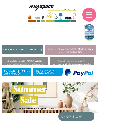
Scopri migliaia di prodotti
Made in Italy
BONUS MOBILI 2025
Sconti dal
30%
al
50%
Spedizione ALL RISK Gratuita
Scopri i nostri servizi di
per ordini a partire da €149,00
consegna al piano e montaggio
Summer
Sale
Scopri promo esclusive sui miglior brand!
SHOP NOW
HOME
/
SEDUTE
/
Poltroncine