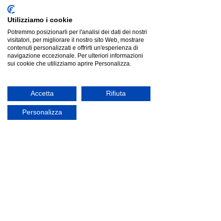
Utilizziamo i cookie
Potremmo posizionarli per l'analisi dei dati dei nostri
visitatori, per migliorare il nostro sito Web, mostrare
Gaber BASKET Chair imbottita |poltroncina|
contenuti personalizzati e offrirti un'esperienza di
Gaber BASKET Chair imbottita |poltroncina|
€290.00
navigazione eccezionale. Per ulteriori informazioni
sui cookie che utilizziamo aprire Personalizza.
Cerca prodotti
Il mio profilo
Verifica ordini
Accetta
Rifiuta
Preferiti
Carrello
Mostra prezzi in:
EUR
Personalizza