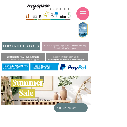
Scopri migliaia di prodotti
Made in Italy
BONUS MOBILI 2025
Sconti dal
30%
al
50%
Spedizione ALL RISK Gratuita
Scopri i nostri servizi di
per ordini a partire da €149,00
consegna al piano e montaggio
Summer
Sale
Scopri promo esclusive sui miglior brand!
SHOP NOW
HOME
/
SEDUTE