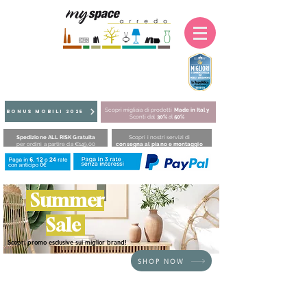
Scopri migliaia di prodotti
Made in Italy
BONUS MOBILI 2025
Sconti dal
30%
al
50%
Spedizione ALL RISK Gratuita
Scopri i nostri servizi di
per ordini a partire da €149,00
consegna al piano e montaggio
Summer
Sale
Scopri promo esclusive sui miglior brand!
SHOP NOW
HOME
/
SEDUTE