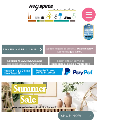
Scopri migliaia di prodotti
Made in Italy
BONUS MOBILI 2025
Sconti dal
30%
al
50%
Spedizione ALL RISK Gratuita
Scopri i nostri servizi di
per ordini a partire da €149,00
consegna al piano e montaggio
Summer
Sale
Scopri promo esclusive sui miglior brand!
SHOP NOW
HOME
/
BRAND
/
Fatboy