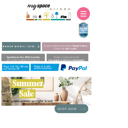
Scopri migliaia di prodotti
Made in Italy
BONUS MOBILI 2025
Sconti dal
30%
al
50%
Spedizione ALL RISK Gratuita
Scopri i nostri servizi di
per ordini a partire da €149,00
consegna al piano e montaggio
Summer
Sale
Scopri promo esclusive sui miglior brand!
SHOP NOW
Siamo spiacenti, il prodotto richiesto non è disponibile