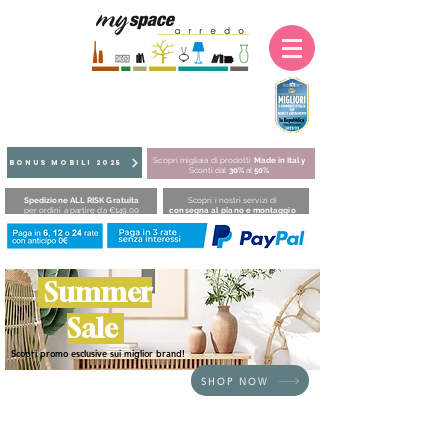
Scopri migliaia di prodotti
Made in Italy
BONUS MOBILI 2025
Sconti dal
30%
al
50%
Spedizione ALL RISK Gratuita
Scopri i nostri servizi di
per ordini a partire da €149,00
consegna al piano e montaggio
Summer
Sale
Scopri promo esclusive sui miglior brand!
SHOP NOW
HOME
/
BRAND
/
Fatboy