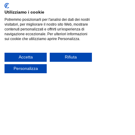
Utilizziamo i cookie
Potremmo posizionarli per l'analisi dei dati dei nostri
visitatori, per migliorare il nostro sito Web, mostrare
contenuti personalizzati e offrirti un'esperienza di
navigazione eccezionale. Per ulteriori informazioni
Fatboy Original Outdoor Poltrona sacco, Dark Ocean
sui cookie che utilizziamo aprire Personalizza.
Fatboy Original Outdoor Poltrona sacco, Dark Ocean
€236.89
offerta
Accetta
Rifiuta
Personalizza
Fatboy Toní Tablo Tavolo da bistrot, Anthracite