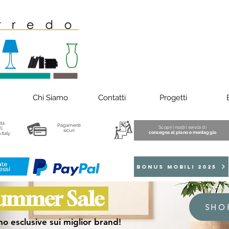
Chi Siamo
Contatti
Progetti
ità
Pagamenti
Scopri i nostri servizi di
%
sicuri
consegna al piano e montaggio
 Italy
BONUS MOBILI 2025
ummer Sale
SHO
o esclusive sui miglior brand!