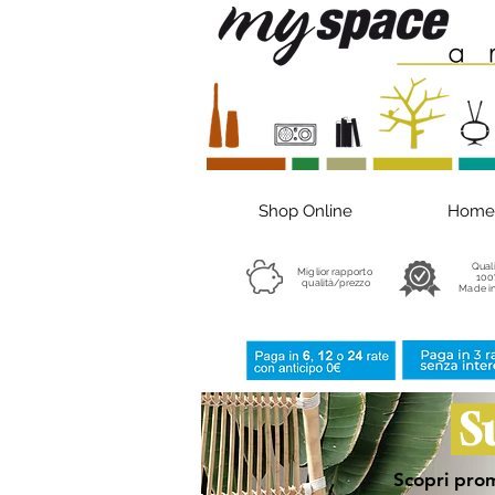
Shop Online
Home
Qual
Miglior rapporto
100
qualità/prezzo
Made in
S
Scopri prom