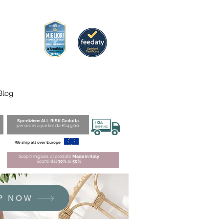
Blog
Spedizione ALL RISK Gratuita
per ordini a partire da €149,00
We ship all over Europe
Scopri migliaia di prodotti
Made in Italy
Sconti dal
30%
al
50%
P NOW