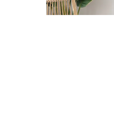
HOME
/
BRAND
/
Fatboy