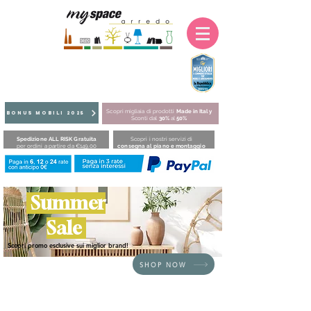
Scopri migliaia di prodotti
Made in Italy
BONUS MOBILI 2025
Sconti dal
30%
al
50%
Spedizione ALL RISK Gratuita
Scopri i nostri servizi di
per ordini a partire da €149,00
consegna al piano e montaggio
Summer
Sale
Scopri promo esclusive sui miglior brand!
SHOP NOW
HOME
/
BRAND
/
Fatboy