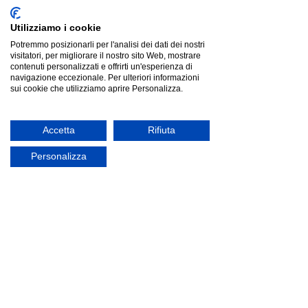
Utilizziamo i cookie
Potremmo posizionarli per l'analisi dei dati dei nostri
Fatboy Paletti Corner Seat, Mist
visitatori, per migliorare il nostro sito Web, mostrare
Fatboy Paletti Corner Seat, Mist
Listino
€818.85
contenuti personalizzati e offrirti un'esperienza di
Risparmia
€204.71
navigazione eccezionale. Per ulteriori informazioni
€614.14
sui cookie che utilizziamo aprire Personalizza.
offerta
Accetta
Rifiuta
Personalizza
Fatboy Paletti Hocker, Rock Grey
Fatboy Paletti Hocker, Rock Grey
Listino
€531.97
Risparmia
€132.99
€398.98
offerta