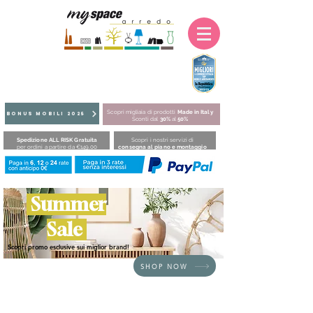
Scopri migliaia di prodotti
Made in Italy
BONUS MOBILI 2025
Sconti dal
30%
al
50%
Spedizione ALL RISK Gratuita
Scopri i nostri servizi di
per ordini a partire da €149,00
consegna al piano e montaggio
Summer
Sale
Scopri promo esclusive sui miglior brand!
SHOP NOW
Siamo spiacenti, il prodotto richiesto non è disponibile