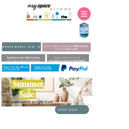
Scopri migliaia di prodotti
Made in Italy
BONUS MOBILI 2025
Sconti dal
30%
al
50%
Spedizione ALL RISK Gratuita
Scopri i nostri servizi di
per ordini a partire da €149,00
consegna al piano e montaggio
Summer
Sale
Scopri promo esclusive sui miglior brand!
SHOP NOW
HOME
/
BRAND
/
Fatboy