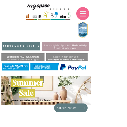
Scopri migliaia di prodotti
Made in Italy
BONUS MOBILI 2025
Sconti dal
30%
al
50%
Spedizione ALL RISK Gratuita
Scopri i nostri servizi di
per ordini a partire da €149,00
consegna al piano e montaggio
Summer
Sale
Scopri promo esclusive sui miglior brand!
SHOP NOW
HOME
/
BRAND
/
Fatboy