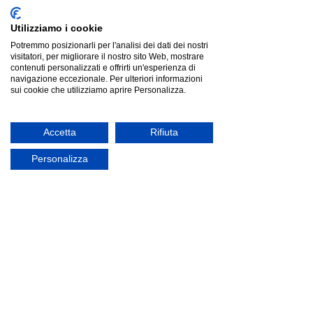
Utilizziamo i cookie
Potremmo posizionarli per l'analisi dei dati dei nostri
visitatori, per migliorare il nostro sito Web, mostrare
contenuti personalizzati e offrirti un'esperienza di
Pedrali L002ST |lampada da terra|
navigazione eccezionale. Per ulteriori informazioni
Pedrali L002ST |lampada da terra|
sui cookie che utilizziamo aprire Personalizza.
€403.00
Cerca prodotti
Il mio profilo
Accetta
Rifiuta
Verifica ordini
Preferiti
Personalizza
Carrello
Mostra prezzi in:
EUR