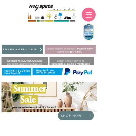
Scopri migliaia di prodotti
Made in Italy
BONUS MOBILI 2025
Sconti dal
30%
al
50%
Spedizione ALL RISK Gratuita
Scopri i nostri servizi di
per ordini a partire da €149,00
consegna al piano e montaggio
Summer
Sale
Scopri promo esclusive sui miglior brand!
SHOP NOW
HOME
/
BRAND
/
Fatboy