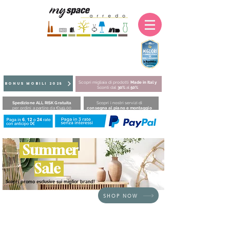
Scopri migliaia di prodotti
Made in Italy
BONUS MOBILI 2025
Sconti dal
30%
al
50%
Spedizione ALL RISK Gratuita
Scopri i nostri servizi di
per ordini a partire da €149,00
consegna al piano e montaggio
Summer
Sale
Scopri promo esclusive sui miglior brand!
SHOP NOW
HOME
/
BRAND
/
Fatboy