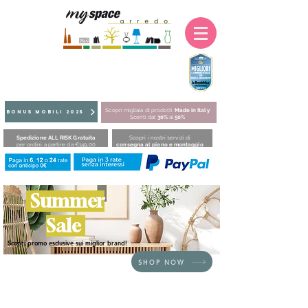
Scopri migliaia di prodotti
Made in Italy
BONUS MOBILI 2025
Sconti dal
30%
al
50%
Spedizione ALL RISK Gratuita
Scopri i nostri servizi di
per ordini a partire da €149,00
consegna al piano e montaggio
Summer
Sale
Scopri promo esclusive sui miglior brand!
SHOP NOW
HOME
/
DIVANI