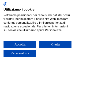
Utilizziamo i cookie
Potremmo posizionarli per l'analisi dei dati dei nostri
visitatori, per migliorare il nostro sito Web, mostrare
Itamoby KENTARO Sofà con Colonna - Pensile Vasistas –
Pensile Sopra Colonna |letto una piazza e mezza francese
contenuti personalizzati e offrirti un'esperienza di
a scomparsa|
navigazione eccezionale. Per ulteriori informazioni
Itamoby KENTARO Sofà con Colonna - Pensile Vasistas –
Pensile Sopra Colonna |letto una piazza e mezza francese
sui cookie che utilizziamo aprire Personalizza.
a scomparsa|
Listino
€7 373.00
Risparmia
€5 299.03
€2 073.97
Accetta
Rifiuta
Cerca prodotti
Il mio profilo
Personalizza
Verifica ordini
Preferiti
Carrello
Mostra prezzi in:
EUR