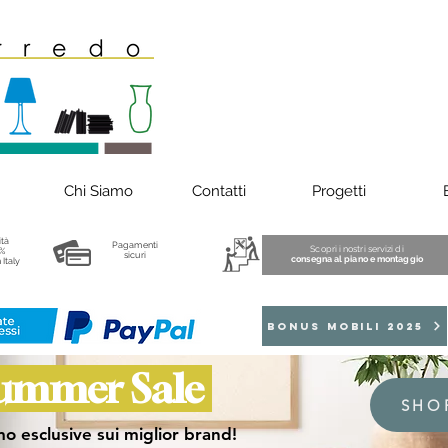
Chi Siamo
Contatti
Progetti
ità
Pagamenti
Scopri i nostri servizi di
%
sicuri
consegna al piano e montaggio
 Italy
BONUS MOBILI 2025
ummer Sale
SHO
o esclusive sui miglior brand!