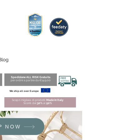
Blog
Spedizione ALL RISK Gratuita
per ordini a partire da €149,00
We ship all over Europe
Scopri migliaia di prodotti
Made in Italy
Sconti dal
30%
al
50%
P NOW