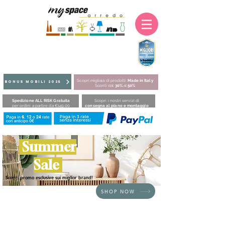
Scopri migliaia di prodotti
Made in Italy
BONUS MOBILI 2025
Sconti dal
30%
al
50%
Spedizione ALL RISK Gratuita
Scopri i nostri servizi di
per ordini a partire da €149,00
consegna al piano e montaggio
Summer
Sale
Scopri promo esclusive sui miglior brand!
SHOP NOW
HOME
/
SEDUTE