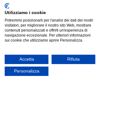
Utilizziamo i cookie
Potremmo posizionarli per l'analisi dei dati dei nostri
visitatori, per migliorare il nostro sito Web, mostrare
contenuti personalizzati e offrirti un'esperienza di
Pedrali OSAKA Metal 5725 |poltroncina|
Pedrali OSAKA Metal 5725 |poltroncina|
navigazione eccezionale. Per ulteriori informazioni
€501.00
sui cookie che utilizziamo aprire Personalizza.
Cerca prodotti
Il mio profilo
Verifica ordini
Accetta
Rifiuta
Preferiti
Carrello
Personalizza
Mostra prezzi in:
EUR