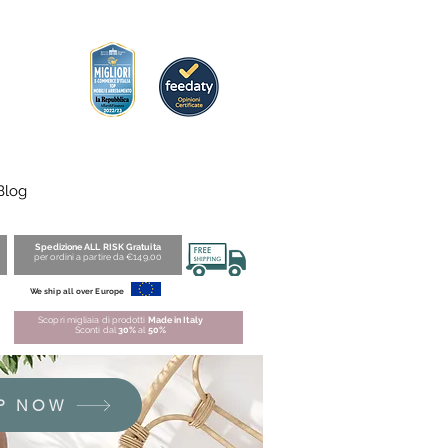
Blog
Spedizione ALL RISK Gratuita
per ordini a partire da €149,00
We ship all over Europe
Scopri migliaia di prodotti
Made in Italy
Sconti dal
30%
al
50%
P NOW