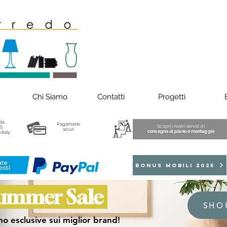
Chi Siamo
Contatti
Progetti
ità
Pagamenti
Scopri i nostri servizi di
%
sicuri
consegna al piano e montaggio
 Italy
BONUS MOBILI 2025
ummer Sale
SHO
o esclusive sui miglior brand!