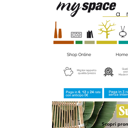
Shop Online
Home
Qual
Miglior rapporto
100
qualità/prezzo
Made in
S
Scopri prom