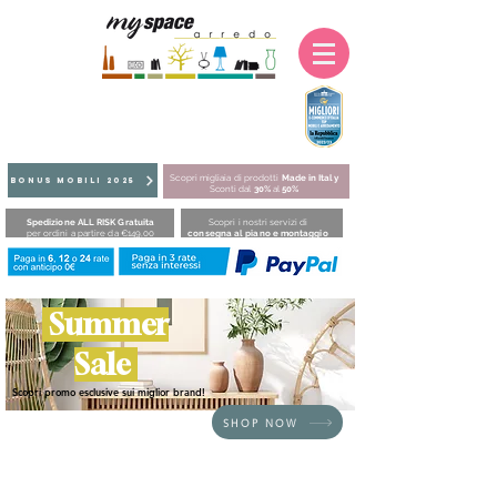
Scopri migliaia di prodotti
Made in Italy
BONUS MOBILI 2025
Sconti dal
30%
al
50%
Spedizione ALL RISK Gratuita
Scopri i nostri servizi di
per ordini a partire da €149,00
consegna al piano e montaggio
Summer
Sale
Scopri promo esclusive sui miglior brand!
SHOP NOW
HOME
/
SEDUTE