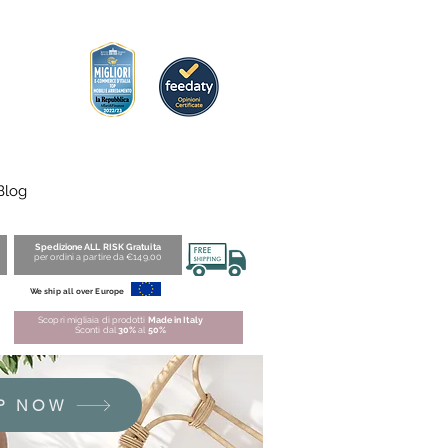
Blog
Spedizione ALL RISK Gratuita
per ordini a partire da €149,00
We ship all over Europe
Scopri migliaia di prodotti
Made in Italy
Sconti dal
30%
al
50%
P NOW