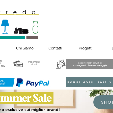
Chi Siamo
Contatti
Progetti
ità
Pagamenti
Scopri i nostri servizi di
%
sicuri
consegna al piano e montaggio
 Italy
BONUS MOBILI 2025
ummer Sale
SHO
o esclusive sui miglior brand!