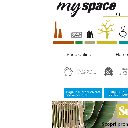
Shop Online
Home
Qual
Miglior rapporto
100
qualità/prezzo
Made in
S
Scopri prom