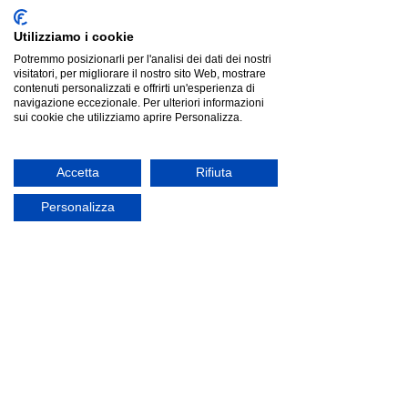
Preferito
Preferiti
Utilizziamo i cookie
Visualizza preferiti
Condividi questo prodotto con gli amici
Potremmo posizionarli per l'analisi dei dati dei nostri
visitatori, per migliorare il nostro sito Web, mostrare
Condividi
Condividi
Pin
Grattoni CANNES | poltroncina
contenuti personalizzati e offrirti un'esperienza di
Dettagli del prodotto
navigazione eccezionale. Per ulteriori informazioni
Brand:
Grattoni
Garanzia:
Italia 24 mesi
sui cookie che utilizziamo aprire Personalizza.
Consegna:
2/3 settimane
******* 𝗣𝗿𝗼𝗺𝗼 𝘃𝗮𝗹𝗶𝗱𝗮 𝗳𝗶𝗻𝗼 𝗮𝗹 08/08:
*******
Accetta
Rifiuta
Personalizza
Cannes
Il segreto dell’eleganza è la semplicità. le sedute cannes
fanno di questo insegnamento la propria prerogativa: le
strutture sobrie e lineari coltivano un fascino intramontabile;
il fitto e preciso intreccio delle sedute il dettaglio che
le fa spiccare.