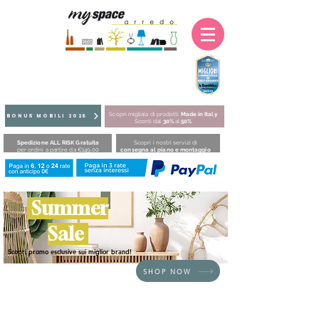
Scopri migliaia di prodotti
Made in Italy
BONUS MOBILI 2025
Sconti dal
30%
al
50%
Spedizione ALL RISK Gratuita
Scopri i nostri servizi di
per ordini a partire da €149,00
consegna al piano e montaggio
Summer
Sale
Scopri promo esclusive sui miglior brand!
SHOP NOW
HOME
/
SEDUTE