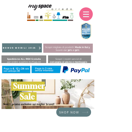
Scopri migliaia di prodotti
Made in Italy
BONUS MOBILI 2025
Sconti dal
30%
al
50%
Spedizione ALL RISK Gratuita
Scopri i nostri servizi di
per ordini a partire da €149,00
consegna al piano e montaggio
Summer
Sale
Scopri promo esclusive sui miglior brand!
SHOP NOW
HOME
/
SEDUTE