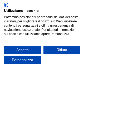
Utilizziamo i cookie
Potremmo posizionarli per l'analisi dei dati dei nostri
visitatori, per migliorare il nostro sito Web, mostrare
contenuti personalizzati e offrirti un'esperienza di
navigazione eccezionale. Per ulteriori informazioni
sui cookie che utilizziamo aprire Personalizza.
Accetta
Rifiuta
Pedrali IKON 862 |sgabello|
Pedrali IKON 862 |sgabello|
Personalizza
€294.00
Cerca prodotti
Il mio profilo
Verifica ordini
Preferiti
Carrello
Mostra prezzi in:
EUR