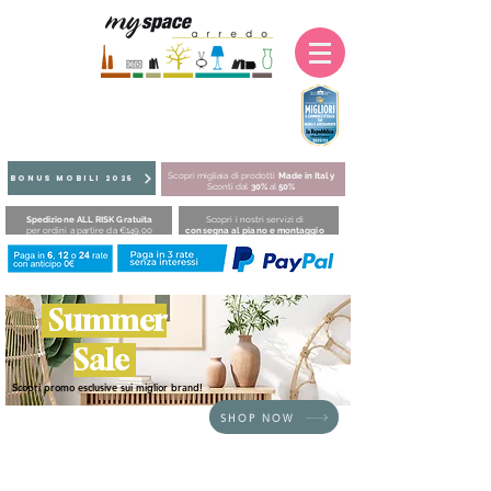
Scopri migliaia di prodotti
Made in Italy
BONUS MOBILI 2025
Sconti dal
30%
al
50%
Spedizione ALL RISK Gratuita
Scopri i nostri servizi di
per ordini a partire da €149,00
consegna al piano e montaggio
Summer
Sale
Scopri promo esclusive sui miglior brand!
SHOP NOW
HOME
/
SEDUTE