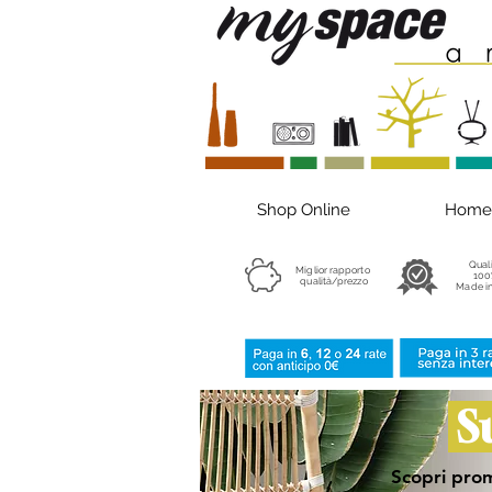
Shop Online
Home
Qual
Miglior rapporto
100
qualità/prezzo
Made in
S
Scopri prom