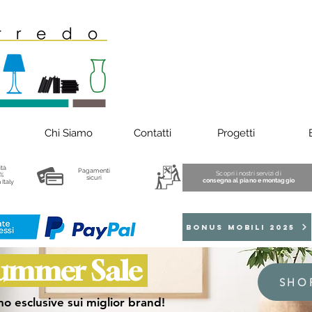
Chi Siamo
Contatti
Progetti
ità
Pagamenti
Scopri i nostri servizi di
%
sicuri
consegna al piano e montaggio
 Italy
BONUS MOBILI 2025
ummer Sale
SHO
o esclusive sui miglior brand!