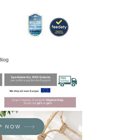
Blog
Spedizione ALL RISK Gratuita
per ordini a partire da €149,00
We ship all over Europe
Scopri migliaia di prodotti
Made in Italy
Sconti dal
30%
al
50%
P NOW