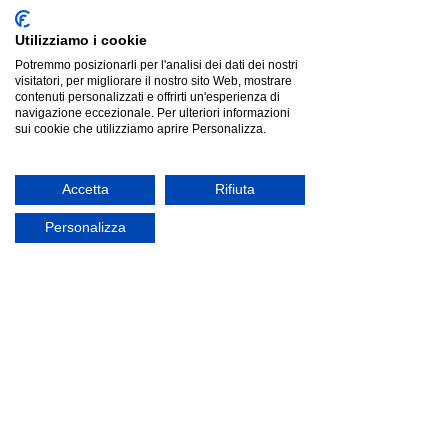
Utilizziamo i cookie
Potremmo posizionarli per l'analisi dei dati dei nostri
visitatori, per migliorare il nostro sito Web, mostrare
contenuti personalizzati e offrirti un'esperienza di
navigazione eccezionale. Per ulteriori informazioni
sui cookie che utilizziamo aprire Personalizza.
Accetta
Rifiuta
Itamoby KANDO | letto doppio a scomparsa |
Itamoby KANDO | letto doppio a scomparsa |
Listino
€4 973.00
Risparmia
Personalizza
€3 574.18
€1 398.82
offerta