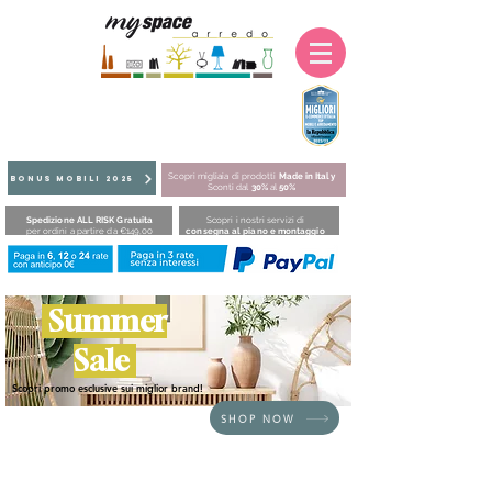
Scopri migliaia di prodotti
Made in Italy
BONUS MOBILI 2025
Sconti dal
30%
al
50%
Spedizione ALL RISK Gratuita
Scopri i nostri servizi di
per ordini a partire da €149,00
consegna al piano e montaggio
Summer
Sale
Scopri promo esclusive sui miglior brand!
SHOP NOW
HOME
/
LETTI