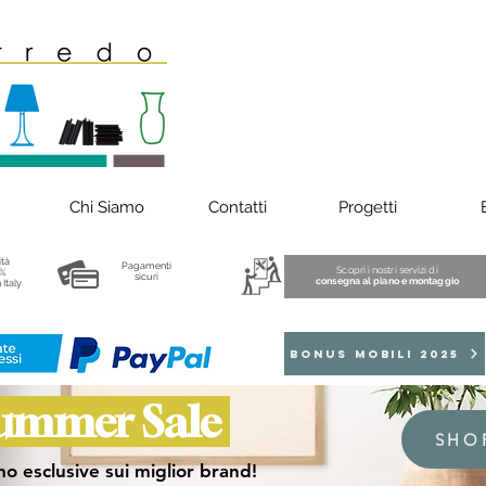
Chi Siamo
Contatti
Progetti
ità
Pagamenti
Scopri i nostri servizi di
%
sicuri
consegna al piano e montaggio
 Italy
BONUS MOBILI 2025
ummer Sale
SHO
o esclusive sui miglior brand!