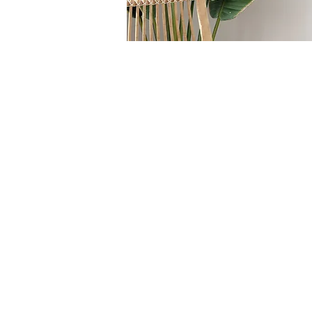
HOME
/
LETTI