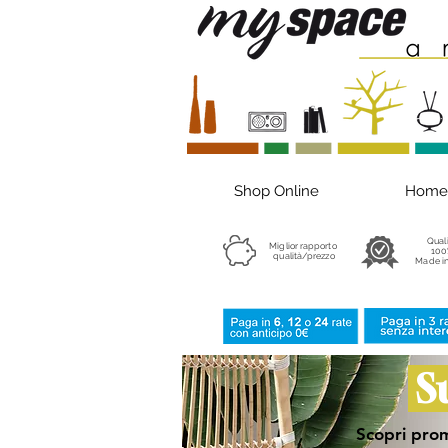
Shop Online
Home
Qual
Miglior rapporto
100
qualità/prezzo
Made in
S
Scopri prom