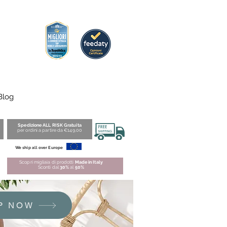
Blog
Spedizione ALL RISK Gratuita
per ordini a partire da €149,00
We ship all over Europe
Scopri migliaia di prodotti
Made in Italy
Sconti dal
30%
al
50%
P NOW