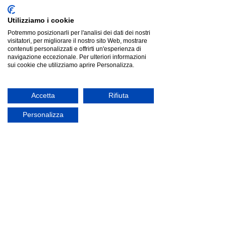
Utilizziamo i cookie
Potremmo posizionarli per l'analisi dei dati dei nostri
visitatori, per migliorare il nostro sito Web, mostrare
Madia 3 ante 130x40x81 cm Riflesso bianco lucido
contenuti personalizzati e offrirti un'esperienza di
Madia 3 ante 130x40x81 cm Riflesso bianco lucido
Listino
€313.93
navigazione eccezionale. Per ulteriori informazioni
Risparmia
€85.24
sui cookie che utilizziamo aprire Personalizza.
€228.69
Prezzo più basso degli ultimi 30 giorni: €313.93
offerta
Accetta
Rifiuta
Personalizza
Madia 3 ante 130x40x81 cm Riflesso cashmere