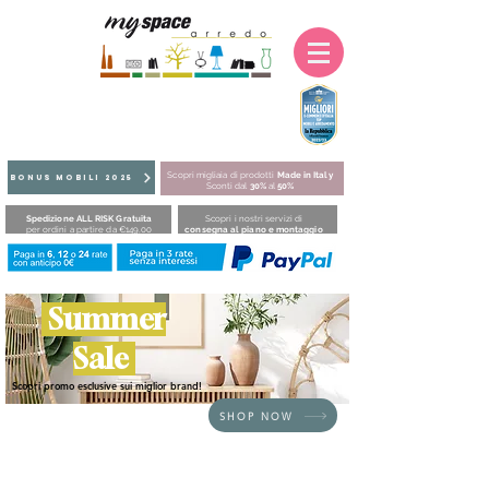
Scopri migliaia di prodotti
Made in Italy
BONUS MOBILI 2025
Sconti dal
30%
al
50%
Spedizione ALL RISK Gratuita
Scopri i nostri servizi di
per ordini a partire da €149,00
consegna al piano e montaggio
Summer
Sale
Scopri promo esclusive sui miglior brand!
SHOP NOW
HOME
/
BRAND
/
Itamoby