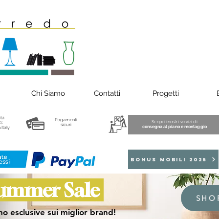
Chi Siamo
Contatti
Progetti
ità
Pagamenti
Scopri i nostri servizi di
%
sicuri
consegna al piano e montaggio
 Italy
BONUS MOBILI 2025
ummer Sale
SHO
o esclusive sui miglior brand!