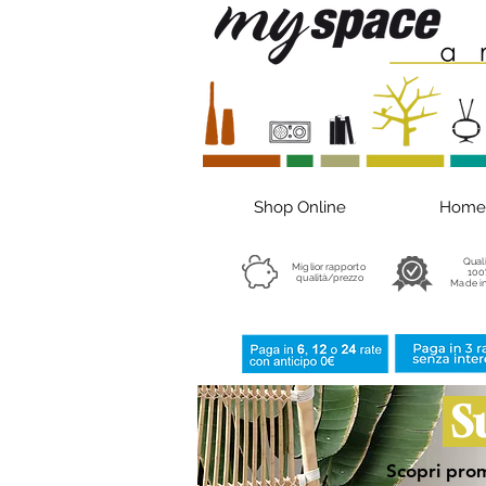
Shop Online
Home
Qual
Miglior rapporto
100
qualità/prezzo
Made in
S
Scopri prom