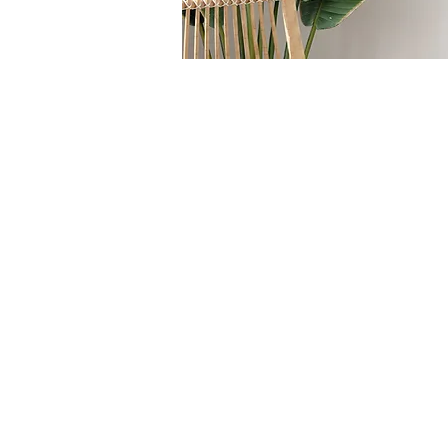
Siamo spiacenti, il prodotto richiesto non è disponibile
Cerca prodotti
Il mio profilo
Verifica ordini
Preferiti
Carrello
Mostra prezzi in:
EUR