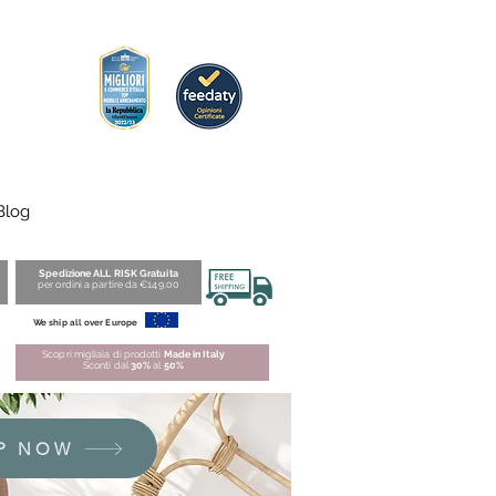
Blog
Spedizione ALL RISK Gratuita
per ordini a partire da €149,00
We ship all over Europe
Scopri migliaia di prodotti
Made in Italy
Sconti dal
30%
al
50%
P NOW