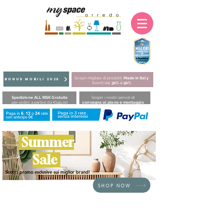
Scopri migliaia di prodotti
Made in Italy
BONUS MOBILI 2025
Sconti dal
30%
al
50%
Spedizione ALL RISK Gratuita
Scopri i nostri servizi di
per ordini a partire da €149,00
consegna al piano e montaggio
Summer
Sale
Scopri promo esclusive sui miglior brand!
SHOP NOW
Siamo spiacenti, il prodotto richiesto non è disponibile